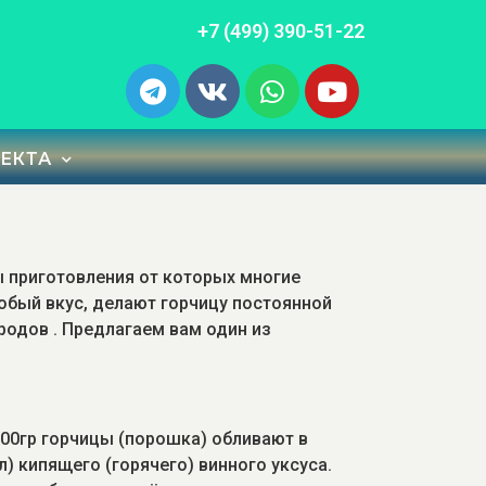
+7 (499) 390-51-22
ЕКТА
 приготовления от которых многие
обый вкус, делают горчицу постоянной
ародов . Предлагаем вам один из
00
гр горчицы (порошка) обливают в
) кипящего (горячего) винного уксуса.