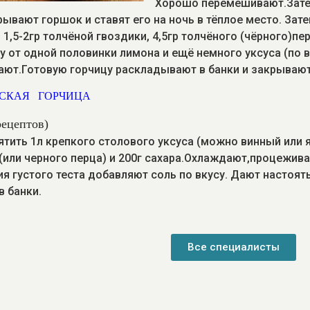
Хорошо перемешивают.Зате
рывают горшок и ставят его на ночь в тёплое место. Зате
 1,5-2гр толчёной гвоздики, 4,5гр толчёного (чёрного)п
ру от одной половинки лимона и ещё немного уксуса
(по 
ют.Готовую горчицу раскладывают в банки и закрывают.
ЗСКАЯ
ГОРЧИЦА
рецептов)
ятить 1л крепкого столового уксуса (можно винный или я
 (или черного перца) и 200г сахара.Охлаждают,процеж
я густого теста добавляют соль по вкусу. Дают настоять
в банки.
Все специалисты