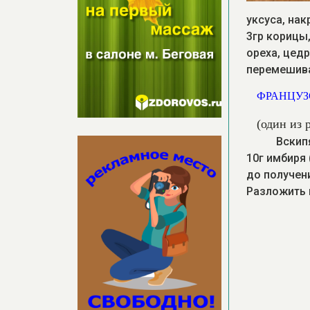
уксуса, нак
3гр корицы,
ореха, цед
перемешива
ФРАНЦУ
(один из 
Вскип
10г имбиря
до получени
Разложить 